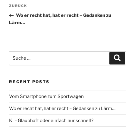
Beitragsnavigation
Vorheriger
ZURÜCK
Beitrag
Wo er recht hat, hat er recht – Gedanken zu
Lärm…
Suche
Suche
nach:
RECENT POSTS
Vom Smartphone zum Sportwagen
Wo er recht hat, hat er recht – Gedanken zu Lärm…
KI – Glaubhaft oder einfach nur schnell?