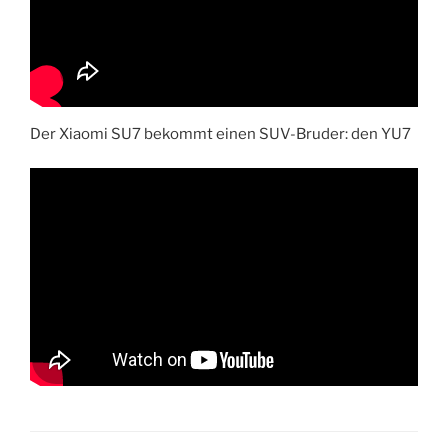
Der Xiaomi SU7 bekommt einen SUV-Bruder: den YU7