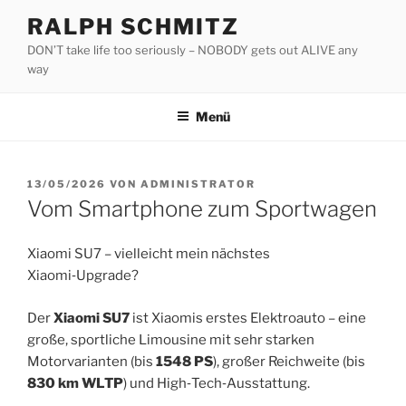
Zum
RALPH SCHMITZ
Inhalt
DON’T take life too seriously – NOBODY gets out ALIVE any
springen
way
Menü
VERÖFFENTLICHT
13/05/2026
VON
ADMINISTRATOR
AM
Vom Smartphone zum Sportwagen
Xiaomi SU7 – vielleicht mein nächstes
Xiaomi‑Upgrade?
Der
Xiaomi SU7
ist Xiaomis erstes Elektroauto – eine
große, sportliche Limousine mit sehr starken
Motorvarianten (bis
1548 PS
), großer Reichweite (bis
830 km WLTP
) und High‑Tech‑Ausstattung.