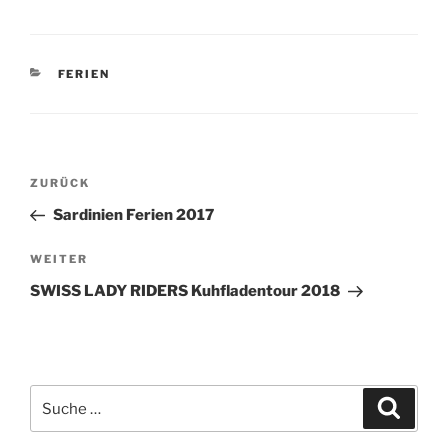
KATEGORIEN
FERIEN
Beitragsnavigation
Vorheriger
ZURÜCK
Beitrag
Sardinien Ferien 2017
Nächster
WEITER
Beitrag
SWISS LADY RIDERS Kuhfladentour 2018
Suche
Suche
nach: