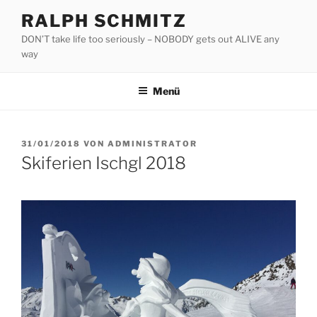
Zum
RALPH SCHMITZ
Inhalt
DON’T take life too seriously – NOBODY gets out ALIVE any
springen
way
Menü
VERÖFFENTLICHT
31/01/2018
VON
ADMINISTRATOR
AM
Skiferien Ischgl 2018